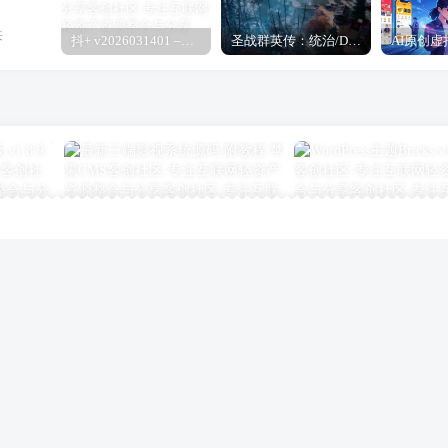
来
抖+ v2026031401 –抖音增强模块
圣战群英传：统治/Disciples: Domination
源支付v7支付系统开源版 v1.8.9源码 附云端源码+挂机软件
最新三端影视系统源码 附教程 苹果CMS
WordPress主题Bricks 
请登录后发表评论