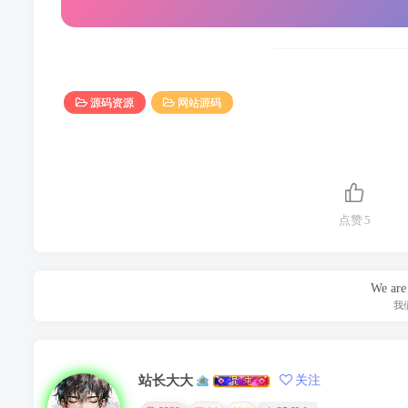
源码资源
网站源码
点赞
5
We are 
我
站长大大
关注