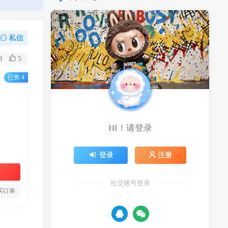
私信
3
5
已售 4
HI！请登录
登录
注册
社交账号登录
买订单