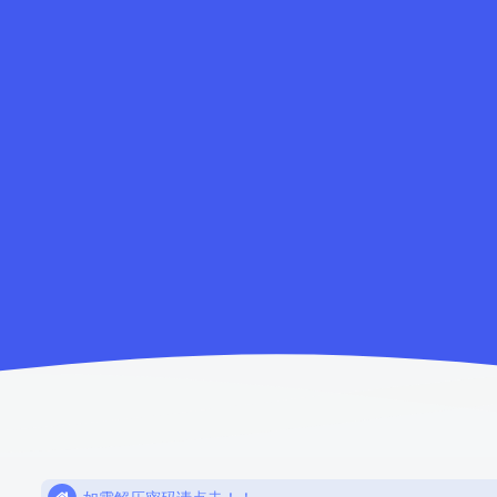
如需解压密码请点击！！
欢迎注册，限时赠送七天会员！
网盘链接失效，请联系站长解决或退款！！