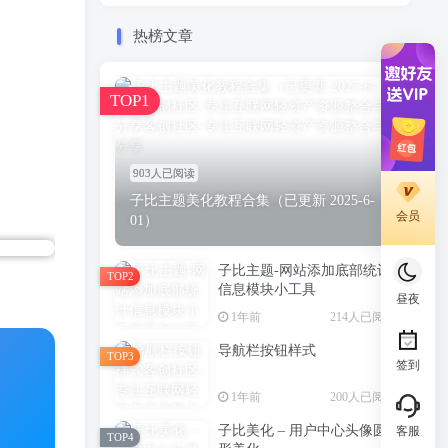
热榜文章
TOP1
903人已阅读
子比主题美化教程合集（已更新 2025-6-
会员
01）
子比主题-网站添加底部统计
TOP2
信息模块小工具
昼夜
1年前
214人已阅读
导航栏按钮样式
TOP3
签到
1年前
200人已阅读
子比美化 – 用户中心头像圆
客服
TOP4