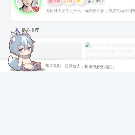
9239
14
1
25.9W+
无论过去发生过什么，你都要相信，最好的尚未到
相关推荐
寒江孤影，江湖故人，相逢何必曾相识！
中英双语言量化交易投资源码/跟单搬砖区块链交易所源码/前端uniapp纯源码+后端
评论
抢沙发