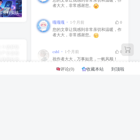
您的文章让我感到非常亲切和温暖，作
者大大，非常感谢您。
AI原创虚拟资料实战课：2026新机会，小红书闲鱼开店，普通人用AI轻松变现，月入5万+
永不落败/Every Day We Fight
Google Play Store 谷歌商店50.1.34-31
嘎嘎嘎
1个月前
0
您的文章让我感到非常亲切和温暖，作
者大大，非常感谢您。
csbl
1个月前
0
祝作者大大，万事如意，一帆风顺！
评论(
0
)
收藏本站
到顶啦
csbl
1个月前
0
真的很负责，谢谢作者大大
v1.9 破解版
WP游戏资源站整站源码分享带7000多条数据