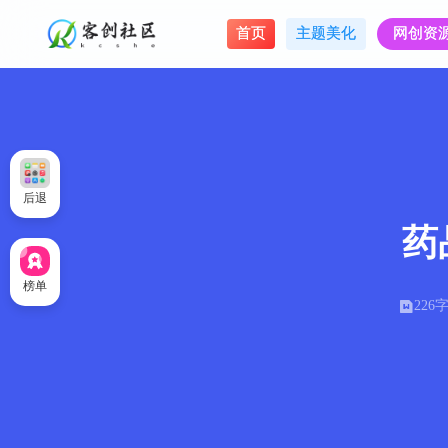
首页
主题美化
网创资
后退
药
榜单
226