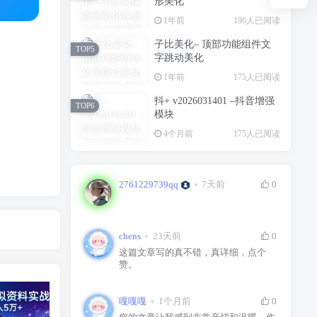
形美化
1年前
196人已阅读
子比美化– 顶部功能组件文
TOP5
字跳动美化
1年前
175人已阅读
抖+ v2026031401 –抖音增强
TOP6
模块
4个月前
175人已阅读
2761229739qq
7天前
0
chens
23天前
0
这篇文章写的真不错，真详细，点个
赞。
嘎嘎嘎
1个月前
0