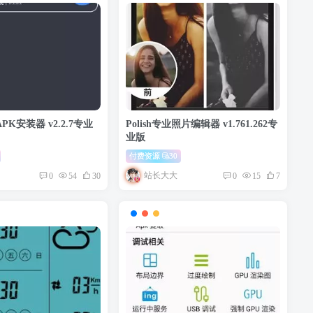
 APK安装器 v2.2.7专业
Polish专业照片编辑器 v1.761.262专
业版
付费资源
30
站长大大
0
54
30
0
15
7