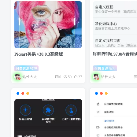
Picsart美易 v30.0.3高级版
哔哩哔哩8.97.0内置模
付费资源
30
付费资源
30
站长大大
站长大大
0
50
27