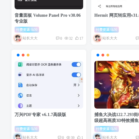
音量面板 Volume Panel Pro v30.06
Hermit 网页转应用v31
专业版
付费资源
30
付费资源
30
站长大大
站长大大
0
32
17
万兴PDF专家 v6.1.7高级版
捕鱼大决战122.7.29
级超高画质3D特效捕
付费资源
30
付费资源
30
站长大大
站长大大
0
39
1