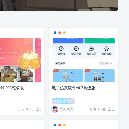
99.295纯净版
电工仿真软件v8.2高级版
付费资源
30
站长大大
0
47
0
0
49
28