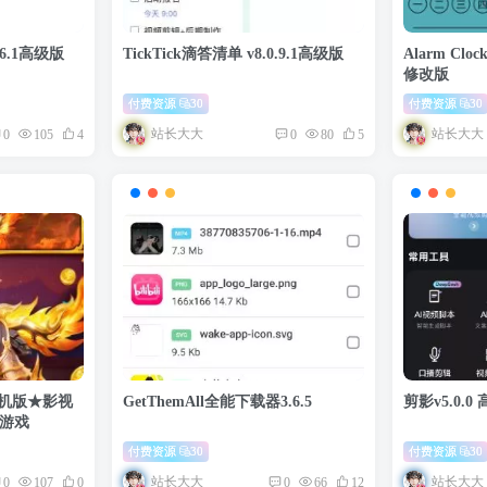
.6.1高级版
TickTick滴答清单 v8.0.9.1高级版
Alarm Clo
修改版
付费资源
30
付费资源
30
站长大大
站长大大
0
105
4
0
80
5
3街机版★影视
GetThemAll全能下载器3.6.5
剪影v5.0.0
鱼游戏
付费资源
30
付费资源
30
站长大大
站长大大
0
107
0
0
66
12