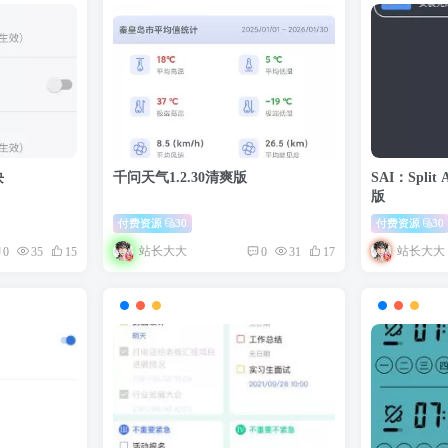
块
千问天气1.2.30清爽版
SAI：Split
版
付费资源
30
付费资源
30
站长大大
站长大大
0
35
15
0
31
17