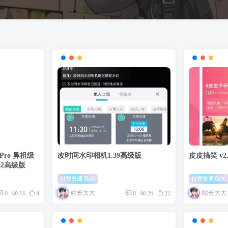
r Pro 鼻祖级
改时间水印相机1.39高级版
皮皮搞笑 v2.
722高级版
付费资源
30
付费资源
30
站长大大
站长大大
0
74
4
0
26
22