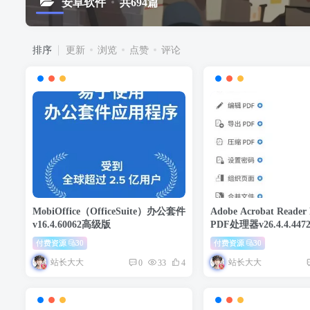
安卓软件
共694篇
排序
更新
浏览
点赞
评论
MobiOffice（OfficeSuite）办公套件
Adobe Acrobat Reade
v16.4.60062高级版
PDF处理器v26.4.4.44
付费资源
30
付费资源
30
站长大大
站长大大
0
33
4