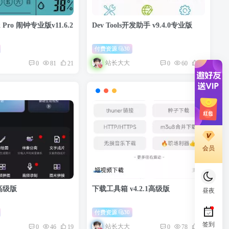
ck Pro 闹钟专业版v11.6.2
Dev Tools开发助手 v9.4.0专业版
付费资源
30
站长大大
0
81
21
0
60
16
会员
 高级版
下载工具箱 v4.2.1高级版
昼夜
付费资源
30
签到
站长大大
0
46
19
0
78
29