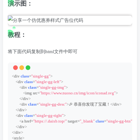
演示图：
教程：
将下面代码复制到html文件中即可
<
div 
class
=
"single-gg"
>
<
div 
class
=
"single-gg-left"
>
<
div 
class
=
"single-gg-img"
>
<
img src=
"https://www.nuoso.cn/img/icon/iconad.svg"
>
<
/div
>
<
div 
class
=
"single-gg-desc"
>
🎉 恭喜你发现了宝藏！
<
/div
>
<
/div
>
<
div 
class
=
"single-gg-right"
>
<
a href=
"https://.daixb.top/"
 target=
"_blank"
class
=
"single-gg-btn"
>
立
<
/div
>
<
/div
>
<
style
>