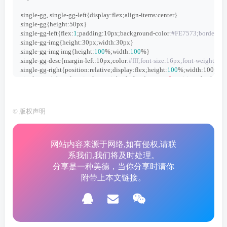
.single-gg,.single-gg-left
{
display:flex;align-items:center
}
.single-gg
{
height:50px
}
.single-gg-left
{
flex:
1
;padding:10px;background-color
:#FE7573;border-rad
.single-gg-img
{
height:30px;width:30px
}
.single-gg-img img
{
height:
100
%;width:
100
%
}
.single-gg-desc
{
margin-left:10px;color
:#fff;font-size:16px;font-weight:600
.single-gg-right
{
position:relative;display:flex;height:
100
%;width:100px;jus
.single-gg-right::after,.single-gg-right::before
{
content:
''
;position:absolute;
.single-gg-right::before
{
top:
0
;border-radius:
0
0
 5px 5px
}
.single-gg-right::after
{
bottom:
0
;border-radius:5px 5px 
0
0
}
.single-gg-btn
{
display:block;padding:2px 5px;font-size: 12px;background
©
版权声明
<
/style
>
网站内容来源于网络,如有侵权,请联
系我们,我们将及时处理。
分享是一种美德，当你分享时请你
附带上本文链接。