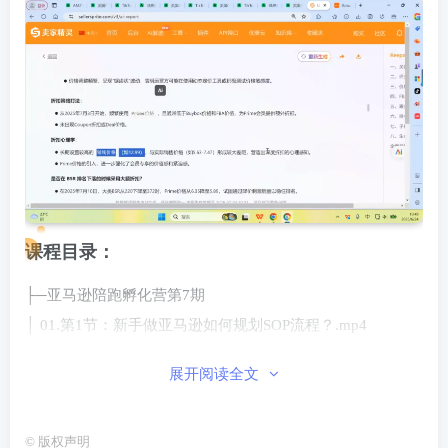
课程目录：
├─亚马逊陪跑孵化营第7期
│ 01.第1节：新手做亚马逊如何规划SOP流程？.mp4
│ 02.第2节：亚马逊是个怎么的平台？如何避开运营大
展开阅读全文
坑.mp4
│ 03.第3节：亚马逊注册避坑指南-避免运营埋下审核炸
©
版权声明
弹.mp4