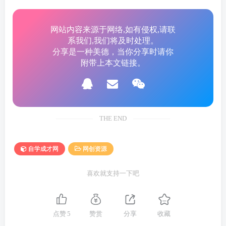
│ 04.第4节：亚马逊注册避坑指南-避免运营埋下审核炸
弹-2.mp4
网站内容来源于网络,如有侵权,请联
系我们,我们将及时处理。
│ 05.第5节：亚马逊安全问题与封号等级.mp4
分享是一种美德，当你分享时请你
│ 06.第6节：亚马逊基本盘与运营模式详解，卖家该如何搭
附带上本文链接。
建基本盘.mp4
│ 07.第7节：选品基本盘之品类梳理.mp4
│ 08.第8节：市面上哪些品就是坑，不能做.mp4
THE END
│ 09.第9节：亚马逊前台核心深度解析-1.mp4
│ 10.第10节：亚马逊前台核心深度解析-2.mp4
自学成才网
网创资源
│ 11.第11节-亚马逊前台案例分析.mp4
│ 12.第12节-亚马逊前台案例分析-2.mp4
喜欢就支持一下吧
│ 13.第13节-亚马逊后台数据分析要点-1.mp4
│ 14.第14节-亚马逊后台数据分析要点-2.mp4
│ 15.第15节-亚马逊选品的坑（不建议做的产品）.mp4
点赞
5
赞赏
分享
收藏
│ 16.第16节：选品模式拆解与案例拆解避坑.mp4