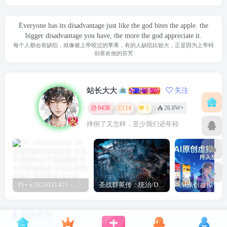
│ 17.第17节：蓝海选品方法：逻辑拆解与实操步骤-1.mp4
Everyone has its disadvantage just like the god bites the apple. the
│ 18.第18节：蓝海选品方法：逻辑拆解与实操步骤-2.mp4
bigger disadvantage you have, the more the god appreciate it.
│ 19.第19节-AI选品实战方法全拆解以及其他选品方法.mp4
每个人都会有缺陷，就像被上帝咬过的苹果，有的人缺陷比较大，正是因为上帝特
别喜欢他的芬芳
│ 20.第20节-多元化实用的选品方法-1.mp4
│ 21.第21节-多元化实用的选品方法（含红海选品）-2.mp4
站长大大
│ 22.第22节-AI赋能竞品分析，从筛选竞争对手到实操落地
关注
全流程-1.mp4
9438
14
1
26.8W+
│ 23.第23节-AI赋能竞品分析，从筛选竞争对手到实操落地
摔倒了又怎样，至少我们还年轻
全流程-2.mp4
│ 24.第24节-数据分析视角下的选品调研报告：核心维度拆
解和落地实操-1.mp4
│ 25.第25节-数据分析视角下的选品调研报告：核心维度拆
抖+ v2026031401 –抖音增强模块
圣战群英传：统治/Disciples: Domination
解和落地实操-2.mp4
│ 26.第26节-15页选品数据报告的案例分析.mp4
相关推荐