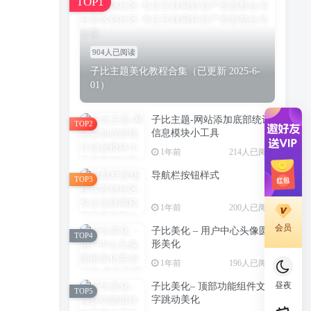
TOP1
904人已阅读
子比主题美化教程合集（已更新 2025-6-
01）
子比主题-网站添加底部统计
TOP2
信息模块小工具
1年前
214人已阅读
导航栏按钮样式
TOP3
1年前
200人已阅读
会员
子比美化 – 用户中心头像圆
TOP4
形美化
1年前
196人已阅读
昼夜
子比美化– 顶部功能组件文
TOP5
字跳动美化