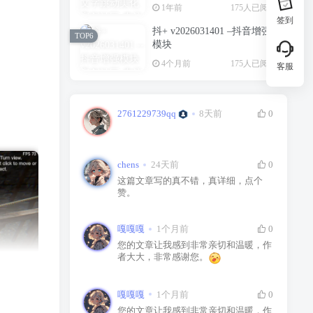
1年前
175人已阅读
签到
抖+ v2026031401 –抖音增强
TOP6
模块
4个月前
175人已阅读
客服
2761229739qq
8天前
0
chens
24天前
0
这篇文章写的真不错，真详细，点个
赞。
嘎嘎嘎
1个月前
0
您的文章让我感到非常亲切和温暖，作
者大大，非常感谢您。
嘎嘎嘎
1个月前
0
您的文章让我感到非常亲切和温暖，作