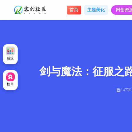
首页
主题美化
网创资
后退
剑与魔法：征服之路/Swor
榜单
147字