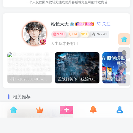
一个人仅仅因为软弱无能或优柔寡断就完全可能招致痛苦
站长大大
关注
9290
14
1
26.2W+
天生我才必有用
抖+ v2026031401 –抖音增强模块
圣战群英传：统治/Disciples: Domination
相关推荐