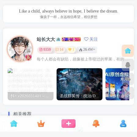
Like a child, always believe in hope, I believe the dream.
像孩子一样，永远相信希望，相信梦想
站长大大
关注
9359
14
1
26.4W+
每个人都会有缺陷，就像被上帝咬过的苹果，有的人缺陷比较大，正是因为上帝特别喜欢他的芬芳
抖+ v2026031401 –抖音增强模块
圣战群英传：统治/Disciples: Domination
相关推荐