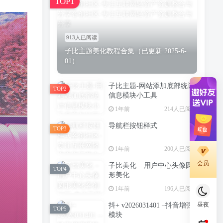
TOP1
913人已阅读
子比主题美化教程合集（已更新 2025-6-
01）
子比主题-网站添加底部统计
TOP2
信息模块小工具
1年前
214人已阅读
导航栏按钮样式
TOP3
1年前
200人已阅读
会员
子比美化 – 用户中心头像圆
TOP4
形美化
1年前
196人已阅读
昼夜
抖+ v2026031401 –抖音增强
TOP5
模块