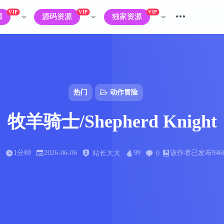
VIP
VIP
VIP
源
源码资源
独家资源
热门
动作冒险
牧羊骑士/Shepherd Knight
字
1分钟
2026-06-06
99
该作者已发布946
站长大大
0