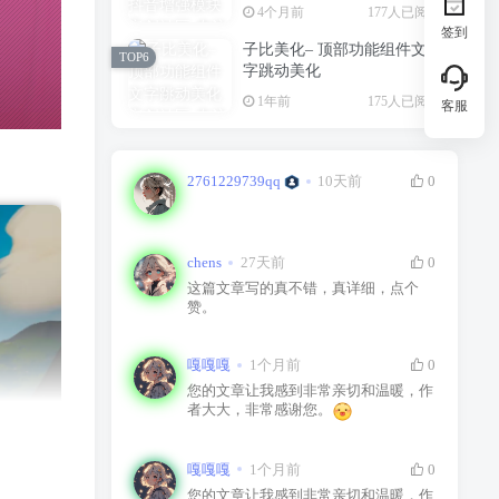
4个月前
177人已阅读
签到
子比美化– 顶部功能组件文
TOP6
字跳动美化
1年前
175人已阅读
客服
2761229739qq
10天前
0
chens
27天前
0
这篇文章写的真不错，真详细，点个
赞。
嘎嘎嘎
1个月前
0
您的文章让我感到非常亲切和温暖，作
者大大，非常感谢您。
嘎嘎嘎
1个月前
0
您的文章让我感到非常亲切和温暖，作