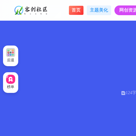
首页
主题美化
网创资
后退
榜单
124