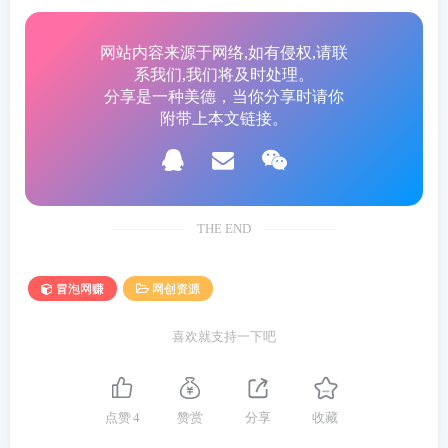
07_07_008漫剧工具平台介绍之突触AI.mp4
网站内容来源于网络,如有侵权,请联
08_08_009漫剧平台巨日禄介绍.mp4
系我们,我们将及时处理。
分享是一种美德，当你分享时请你
09_09_010漫剧平台之elser.mp4
附带上本文链接。
10_10_011漫剧专业平台oii学习.mp4
11_11_012漫剧的剪辑和快速合成.mp4
THE END
12_12_001漫剧第一讲.mp4
冒泡网赚
网创资源
适合人群
喜欢就支持一下吧
✅短视频零基础小白，想低成本入局漫剧热门赛道
✅副业爱好者，想靠批量制作漫剧稳定增收
点赞
4
赞赏
分享
收藏