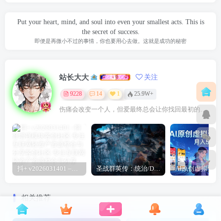
✅自媒体创作者，想拓展内容品类、打造差异化账号
Put your heart, mind, and soul into even your smallest acts. This is
✅剪辑爱好者，想要精进漫剧专属剪辑合成技巧
the secret of success.
即便是再微小不过的事情，你也要用心去做。这就是成功的秘密
*提示本文仅为课程介绍，不构成任何收益承诺，变现效果因
人而异，需结合自身努力与实操，合理运用课程所学内容，
站长大大
关注
同时严格遵守平台相关规则与相关法律法规*
9228
14
1
25.9W+
伤痛会改变一个人，但爱最终总会让你找回最初的自己
抖+ v2026031401 –抖音增强模块
圣战群英传：统治/Disciples: Domination
相关推荐