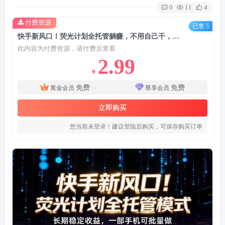
0
11
4
付费资源
已售 5
快手新风口！荧光计划全托管躺赚，不用自己干，批量操作月入3W+
此内容为付费资源，请付费后查看
2.99
￥
免费
免费
黄金会员
尊享会员
立即购买
您当前未登录！建议登陆后购买，可保存购买订单