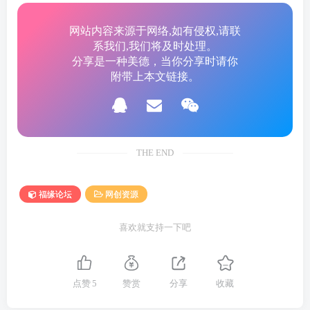
19 第 19 节 – AI 短剧导演工作台.mp4
20 第 20 节 – 视频 4K 高清放大.mp4
网站内容来源于网络,如有侵权,请联
21 第 21 节 – 图片数字人口播.mp4
系我们,我们将及时处理。
分享是一种美德，当你分享时请你
22 第 22 节 – 动作迁移（人物动物卡通）.mp4
附带上本文链接。
23 第 23 节 – 如何下载素材视频.mp4
24 第 1 节即梦界面功能讲解.mp4
25 第 2 节提示词书写.mp4
26 第 3 节画风风格控制.mp4
THE END
27 第 4 节视角控制.mp4
28 第 5 节氛围控制.mp4
福缘论坛
网创资源
29 第 6 节视频生成.mp4
喜欢就支持一下吧
30 第 7 节数字人.mp4
31PS 移除图片水印.mp4
点赞
5
赞赏
分享
收藏