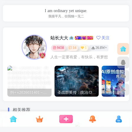
容审核和资源管理。
I am ordinary yet unique.
我很平凡，但我独一无二
用户管理与封禁
管理员可查看用户资料、修改用户信息、重置密
站长大大
关注
码、封禁账号，并填写封禁原因。
9458
14
1
26.8W+
人生一定要有爱，有快乐，有梦想
违规外链拦截
用户被封禁后，其上传文件的所有外链会自动停
止访问，并跳转到违规文件拦截说明页面。
外链域名统一设置
抖+ v2026031401 –抖音增强模块
圣战群英传：统治/Disciples: Domination
后台可统一设置外链访问域名，修改后所有文件
相关推荐
链接实时同步，无需批量改
数据库
。
明亮风格后台