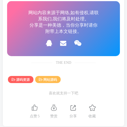
频、文档等其他文件区分展示。
网站内容来源于网络,如有侵权,请联
系我们,我们将及时处理。
三级分类管理
分享是一种美德，当你分享时请你
支持一级、二级、三级分类，上传文件时可选择
附带上本文链接。
归档分类，默认进入未分类。
多用户注册登录
用户可自主注册账号，通过邮箱验证码完成验证
THE END
后登录使用。
源码资源
网站源码
SMTP 邮件系统
喜欢就支持一下吧
后台可配置 SMTP 邮件服务器，用于发送注册验
证码和系统邮件。
点赞
5
赞赏
分享
收藏
管理员全站文件管理
管理员可查看所有注册用户上传的文件，便于内