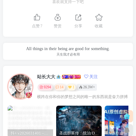
喜欢就支持一下吧
点赞
7
赞赏
分享
收藏
All things in their being are good for something.
天生我才必有用
站长大大
关注
9294
14
1
26.3W+
横跨在你和你的梦想之间的唯一的东西就是奋力拼搏
抖+ v2026031401 –抖音增强模块
圣战群英传：统治/Disciples: Domination