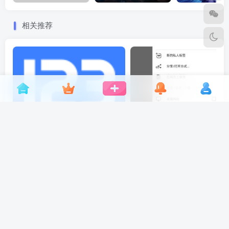
相关推荐
123云盘v3.1.4 纯净v3版
OH Web浏
评论
抢沙发
请登录后发表评论
登录
注册