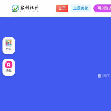
首页
主题美化
网创资
后退
榜单
428字