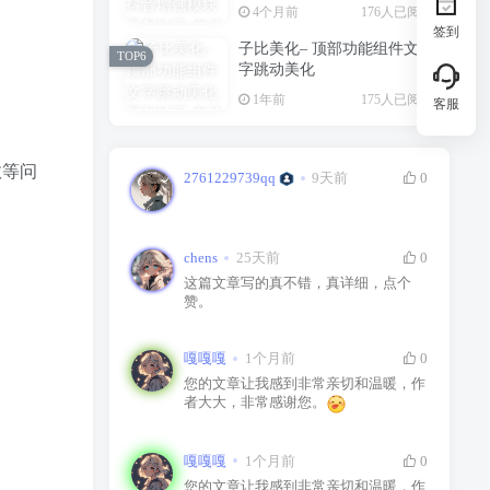
4个月前
176人已阅读
签到
子比美化– 顶部功能组件文
TOP6
字跳动美化
1年前
175人已阅读
客服
效等问
2761229739qq
9天前
0
chens
25天前
0
这篇文章写的真不错，真详细，点个
赞。
嘎嘎嘎
1个月前
0
您的文章让我感到非常亲切和温暖，作
者大大，非常感谢您。
嘎嘎嘎
1个月前
0
您的文章让我感到非常亲切和温暖，作