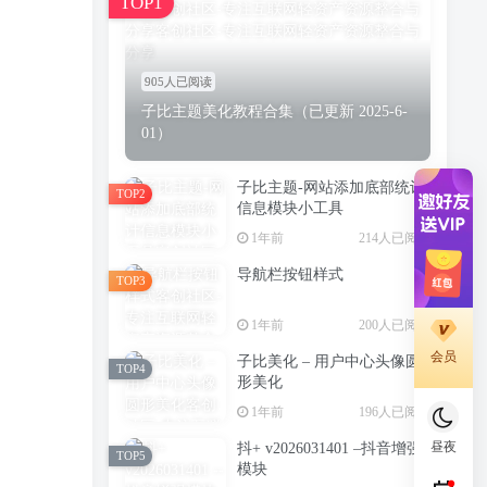
TOP1
905人已阅读
子比主题美化教程合集（已更新 2025-6-
01）
子比主题-网站添加底部统计
TOP2
信息模块小工具
1年前
214人已阅读
导航栏按钮样式
TOP3
1年前
200人已阅读
会员
子比美化 – 用户中心头像圆
TOP4
形美化
1年前
196人已阅读
昼夜
抖+ v2026031401 –抖音增强
TOP5
模块