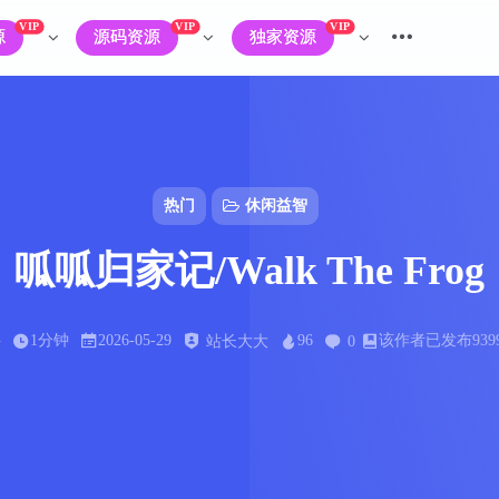
VIP
VIP
VIP
源
源码资源
独家资源
热门
休闲益智
呱呱归家记/Walk The Frog
字
1分钟
2026-05-29
96
该作者已发布939
站长大大
0