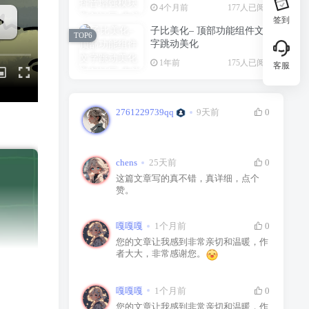
4个月前
177人已阅读
签到
子比美化– 顶部功能组件文
TOP6
字跳动美化
1年前
175人已阅读
客服
2761229739qq
9天前
0
chens
25天前
0
这篇文章写的真不错，真详细，点个
赞。
嘎嘎嘎
1个月前
0
您的文章让我感到非常亲切和温暖，作
者大大，非常感谢您。
嘎嘎嘎
1个月前
0
您的文章让我感到非常亲切和温暖，作