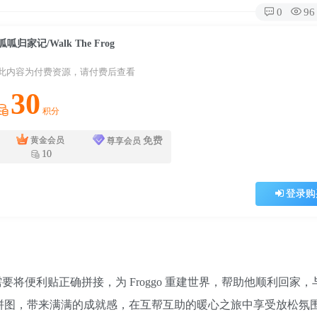
0
96
呱呱归家记/Walk The Frog
此内容为付费资源，请付费后查看
30
积分
免费
黄金会员
尊享会员
10
登录购
将便利贴正确拼接，为 Froggo 重建世界，帮助他顺利回家，
完成拼图，带来满满的成就感，在互帮互助的暖心之旅中享受放松氛