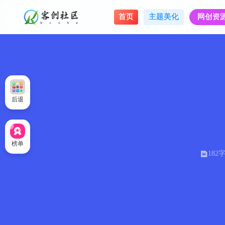
首页
主题美化
网创资
后退
榜单
182