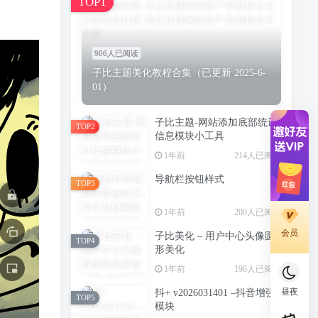
TOP1
906人已阅读
子比主题美化教程合集（已更新 2025-6-
01）
子比主题-网站添加底部统计
TOP2
信息模块小工具
1年前
214人已阅读
导航栏按钮样式
TOP3
1年前
200人已阅读
会员
子比美化 – 用户中心头像圆
TOP4
形美化
1年前
196人已阅读
昼夜
抖+ v2026031401 –抖音增强
TOP5
模块