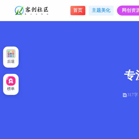
首页
主题美化
网创资
后退
专注
榜单
317字