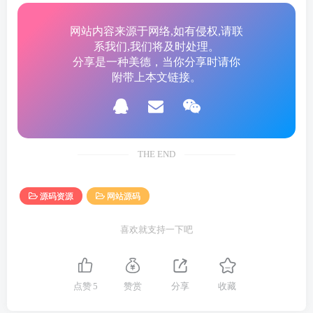
适合个人主页、作品集展示、开发者主页、站长主页、
网站内容来源于网络,如有侵权,请联
资源发布页等场景。
系我们,我们将及时处理。
分享是一种美德，当你分享时请你
后台提供可视化管理功能，支持全站内容编辑、项目管
附带上本文链接。
理、留言审核、文件上传、配置导入导出、后台账号修
改等功能。大部分页面内容均可在后台直接修改，保存
后前台实时生效，无需手动修改源码。
THE END
本版本已移除音乐和歌词模块，页面更加简洁，保留个
源码资源
网站源码
人介绍、项目介绍、联系方式、在线留言等核心功能。
图片：
喜欢就支持一下吧
点赞
5
赞赏
分享
收藏