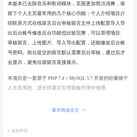
本版本已去除音乐和歌词模块，页面更加简洁清爽，保
留了个人主页最常用的几个核心功能：个人介绍项目介
绍联系方式在线留言后台审核留言文件上传配置导入导
出后台账号修改后台功能也比较完整，可以管理项目、
审核留言、上传图片、导入导出配置，还能修改后台账
号密码。前台提交的留言默认需要后台审核，通过后才
会显示，避免垃圾留言直接展示。
本项目是一套基于 PHP 7.4 + MySQL 5.7 开发的轻量级个
人主页系统，适合部署在
宝塔面板
环境中使用。
系统采用原生 PHP 开发，无需
composer
，无需复杂框
展开阅读全文
架，上传到网站目录后配置
数据库
即可运行。前台融合
玻璃拟态、轻科技视觉、流畅滚动动效、美化鼠标、自
©
版权声明
定义右键菜单和深浅色主题切换，整体界面简约高级，