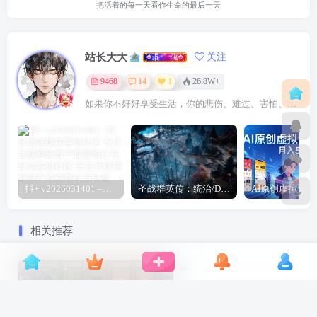
把活着的每一天看作生命的最后一天
站长大大
关注
9468
14
1
26.8W+
如果你不好好享受生活，你的悲伤、难过、害怕、羞愧和内疚会代替你享受
抖+ v2026031401 –抖音增强模块
圣战群英传：统治/Disciples: Domination
相关推荐