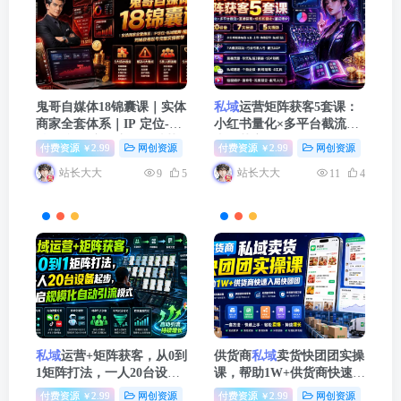
鬼哥自媒体18锦囊课｜实体
私域
运营矩阵获客5套课：
商家全套体系｜IP 定位-
私
小红书量化×多平台截流×
域
矩阵-招商裂变｜同城获
直播获客×绿泡泡量化×短
付费资源
2.99
网创资源
中创网
付费资源
2.99
网创资源
中
￥
￥
客起号完整实操教学
视频IP×20设备×7大玩法
站长大大
站长大大
9
5
11
4
私域
运营+矩阵获客，从0到
供货商
私域
卖货快团团实操
1矩阵打法，一人20台设备
课，帮助1W+供货商快速入
起步，开启规模化自动引流
局快团团
付费资源
2.99
网创资源
冒泡网赚
付费资源
2.99
网创资源
冒
￥
￥