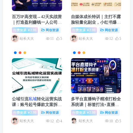
百万IP高变现→42天实战营
自媒体成长特训｜主打不露
｜打造盈利赚钱一人公司，
脸轻量化副业，小红书爆款
全平台引流
私域
转化批量成
图文AI创作
私域
带货知识付
付费资源
2.99
网创资源
中创网
付费资源
2.99
网创资源
中
￥
￥
交积累客户案例
费全套落地实操课
站长大大
站长大大
11
5
12
5
公域引流
私域
转化运营实战
多平台直播钩子精准打粉全
课：账号起号爆款文案拆
系统课｜标签打法+直播间
解，朋友圈社群IP搭建全套
搭建+全套话术+
私域
导流
付费资源
2.99
网创资源
福缘论坛
付费资源
2.99
网创资源
冒
￥
￥
教程
+直播切片闭环，告别无效
站长大大
站长大大
12
4
10
5
流量，让精准顾客找上门！