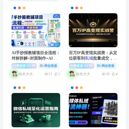
AI手抄报教辅项目全流程：
百万IP高变现实战营：从定
对标拆解×封面制作×AI原
位获客到
私域
批量成交，搭
创内容×多平台发布×
私域
建完整IP商业闭环
付费资源
2.99
网创资源
中创网
付费资源
2.99
网创资源
福
￥
￥
引流×网盘变现
站长大大
站长大大
11
5
10
4