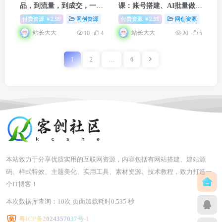
品，到流量，到成交，一个
课：账号搭建、AI批量做笔
爆品+IP+
私域
+用好
记，SEO关键词布局、安全
付费资源
2.99
网创资源
冒泡网赚
付费资源
2.99
网创资源
福
￥
￥
AI=100W到1000W(7月10-
导流
私域
站长大大
站长大大
10
4
20
5
12日)
1
2
…
6
本站致力于分享优质实用的互联网资源，内容包括有网站搭建、建站源
码、样式特效、主题美化、实用工具、素材资源、技术教程，致力打造一
个IT博客！
本次数据库查询：10次 页面加载耗时0.535 秒
粤ICP备2024357037号-1