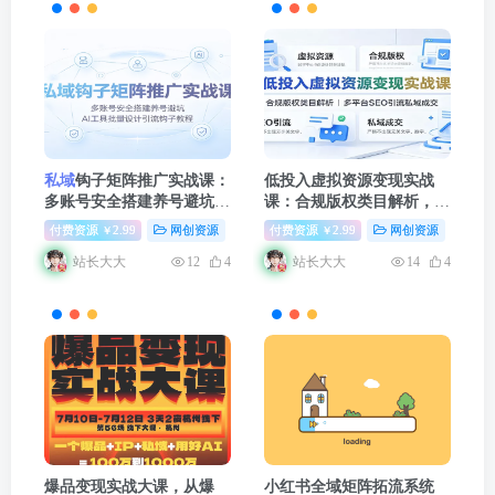
私域
钩子矩阵推广实战课：
低投入虚拟资源变现实战
多账号安全搭建养号避坑，
课：合规版权类目解析，多
AI工具批量设计引流钩子教
平台SEO引流
私域
成交
付费资源
2.99
网创资源
福缘论坛
付费资源
2.99
网创资源
福
￥
￥
程
站长大大
站长大大
12
4
14
4
爆品变现实战大课，从爆
小红书全域矩阵拓流系统